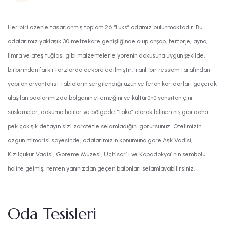
Her biri özenle tasarlanmış toplam 26 “Lüks” odamız bulunmaktadır. Bu
odalarımız yaklaşık 30 metrekare genişliğinde olup ahşap, ferforje, ayna,
limra ve ateş tuğlası gibi malzemelerle yörenin dokusuna uygun şekilde,
birbirinden farklı tarzlarda dekore edilmiştir. İranlı bir ressam tarafından
yapılan oryantalist tabloların sergilendiği uzun ve ferah koridorları geçerek
ulaşılan odalarımızda bölgenin el emeğini ve kültürünü yansıtan çini
süslemeler, dokuma halılar ve bölgede “taka” olarak bilinen niş gibi daha
pek çok şık detayın sizi zarafetle selamladığını görürsünüz. Otelimizin
özgün mimarisi sayesinde, odalarımızın konumuna göre Aşk Vadisi,
Kızılçukur Vadisi, Göreme Müzesi, Uçhisar’ ı ve Kapadokya’ nın sembolü
haline gelmiş, hemen yanınızdan geçen balonları selamlayabilirsiniz.
Oda Tesisleri