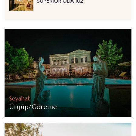
SUPERİOR ODA 102
Seyahat
Ürgüp/Göreme