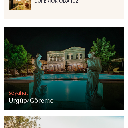
SUPERİOR ODA 102
Seyahat
Ürgüp/Göreme