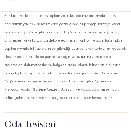
Her biri özenle tasarlanmış toplam 26 “Lüks” odamız bulunmaktadır. Bu
odalarımız yaklaşık 30 metrekare genişliğinde olup ahşap, ferforje, ayna,
limra ve ateş tuğlası gibi malzemelerle yörenin dokusuna uygun şekilde,
birbirinden farklı tarzlarda dekore edilmiştir. İranlı bir ressam tarafından
yapılan oryantalist tabloların sergilendiği uzun ve ferah koridorları geçerek
ulaşılan odalarımızda bölgenin el emeğini ve kültürünü yansıtan çini
süslemeler, dokuma halılar ve bölgede “taka” olarak bilinen niş gibi daha
pek çok şık detayın sizi zarafetle selamladığını görürsünüz. Otelimizin
özgün mimarisi sayesinde, odalarımızın konumuna göre Aşk Vadisi,
Kızılçukur Vadisi, Göreme Müzesi, Uçhisar’ ı ve Kapadokya’ nın sembolü
haline gelmiş, hemen yanınızdan geçen balonları selamlayabilirsiniz.
Oda Tesisleri