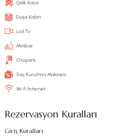
Çelik Kasa
Duşa Kabin
Lcd Tv
Minibar
Otopark
Saç Kurutma Makinesi
Wi-fi İnternet
Rezervasyon Kuralları
Giriş Kuralları