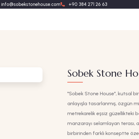
info@sobekstonehouse.com
+90 384 271 26 63
Sobek Stone Ho
"Sobek Stone House", kutsal bir
anlayışla tasarlanmış, özgün mi
metrekarelik eşsiz güzellikteki 
manzarayı selamlayan terası, 
birbirinden farklı konseptte öze