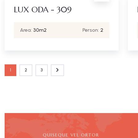
LUX ODA - 309
Area:
30m2
Person:
2
1
2
3
QUISEQUE VEL ORTOR