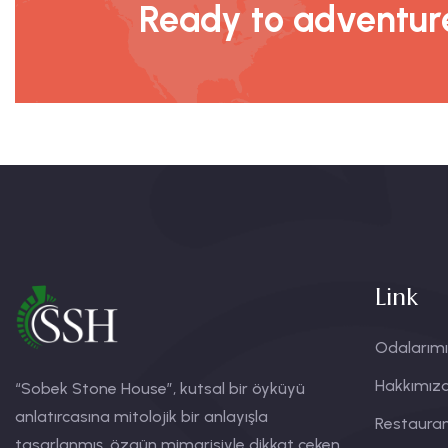
Ready to adventure
Link
Odalarım
Hakkımız
“Sobek Stone House”, kutsal bir öyküyü
anlatırcasına mitolojik bir anlayışla
Restaura
tasarlanmış, özgün mimarisiyle dikkat çeken,