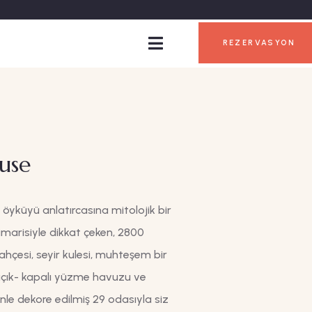
REZERVASYON
use
 öyküyü anlatırcasına mitolojik bir
marisiyle dikkat çeken, 2800
bahçesi, seyir kulesi, muhteşem bir
açık- kapalı yüzme havuzu ve
nle dekore edilmiş 29 odasıyla siz