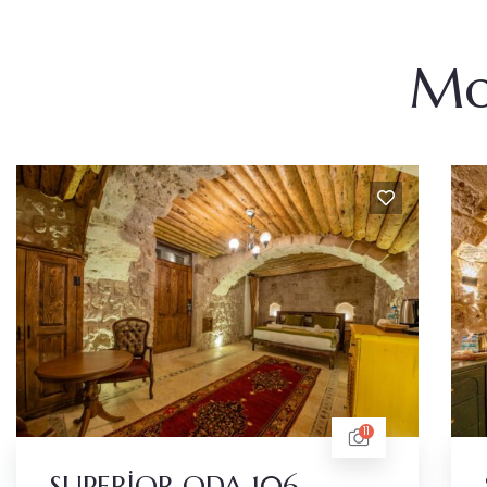
Mo
11
SUPERİOR ODA 106