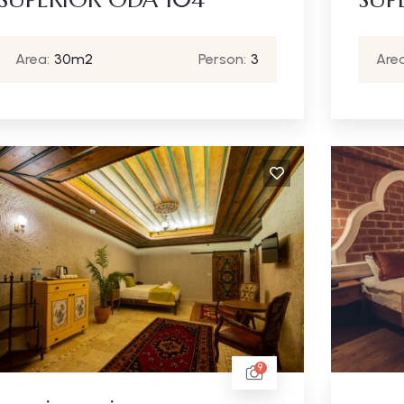
Area:
30m2
Person:
3
Area
9