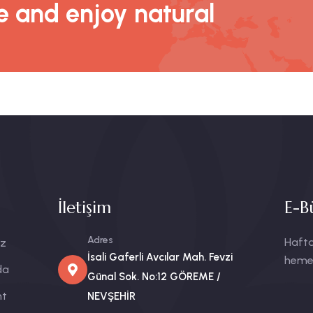
 and enjoy natural
İletişim
E-B
Adres
Hafta
ız
İsali Gaferli Avcılar Mah. Fevzi
heme
da
Günal Sok. No:12 GÖREME /
nt
NEVŞEHİR