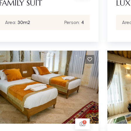
FAMİLY SUİT
LUX
Area:
30m2
Person:
4
Area
3